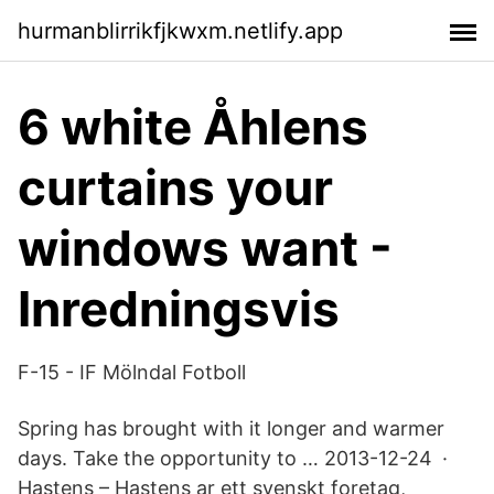
hurmanblirrikfjkwxm.netlify.app
6 white Åhlens
curtains your
windows want -
Inredningsvis
F-15 - IF Mölndal Fotboll
Spring has brought with it longer and warmer
days. Take the opportunity to … 2013-12-24 ·
Hastens – Hastens ar ett svenskt foretag,