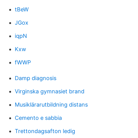
tBeW
JGox
iqpN
Kxw
fWWP
Damp diagnosis
Virginska gymnasiet brand
Musiklärarutbildning distans
Cemento e sabbia
Trettondagsafton ledig