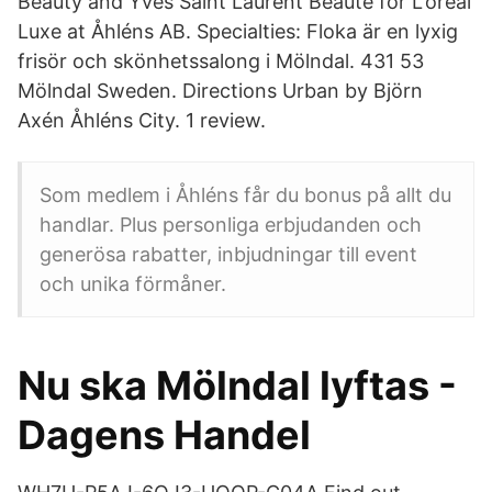
Beauty and Yves Saint Laurent Beauté for L'oréal
Luxe at Åhléns AB. Specialties: Floka är en lyxig
frisör och skönhetssalong i Mölndal. 431 53
Mölndal Sweden. Directions Urban by Björn
Axén Åhléns City. 1 review.
Som medlem i Åhléns får du bonus på allt du
handlar. Plus personliga erbjudanden och
generösa rabatter, inbjudningar till event
och unika förmåner.
Nu ska Mölndal lyftas -
Dagens Handel