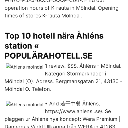
WH7U-P5AJ-6QJ3-UQQP-C04A Find out
operation hours of K-rauta in Mölndal. Opening
times of stores K-rauta Mölndal.
Top 10 hotell nära Åhléns
station «
POPULÄRAHOTELL.SE
1 review. $$$. Åhléns - Mölndal.
Kategori Stormarknader i
Mölndal (O). Adress. Bergmansgatan 21, 43130 -
Mölndal O. Telefon.
• And 若干中餐 Åhléns,
https://www.ahlens .se/. Se
plaggen ur Åhléns nya koncept: Wera Premium |
Damernas Värld Ullkappa från WERA in 41263